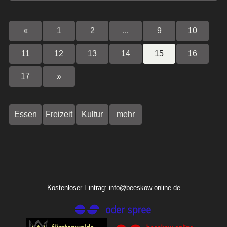
«
1
2
...
9
10
11
12
13
14
15
16
17
»
Essen
Freizeit
Kultur
mehr
Kostenloser Eintrag: info@beeskow-online.de