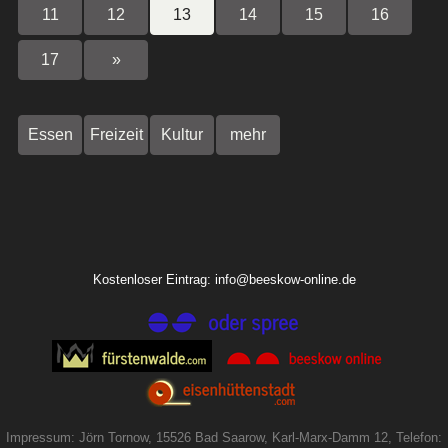
11
12
13
14
15
16
17
»
Essen
Freizeit
Kultur
mehr
Kostenloser Eintrag: info@beeskow-online.de
Impressum: Jörn Tornow, 15526 Bad Saarow, Karl-Marx-Damm 12, Telefon: