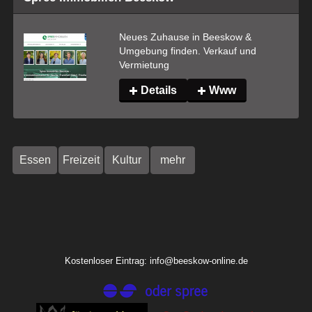
Neues Zuhause in Beeskow & 
Umgebung finden. Verkauf und 
Vermietung
Details
Www
Essen
Freizeit
Kultur
mehr
Kostenloser Eintrag: info@beeskow-online.de