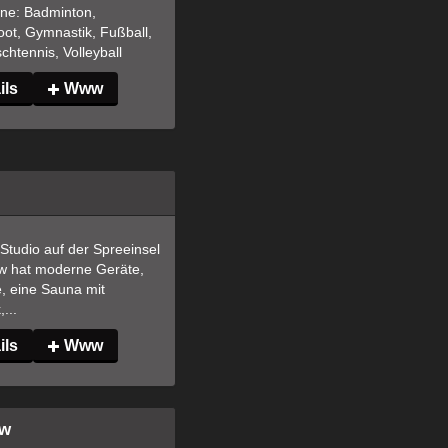
ne: Badminton, 
ot, Gymnastik, Fußball, 
schtennis, Volleyball
ils
Www
tudio auf der Spreeinsel 
w hat moderne Geräte, 
e, eine Sauna mit 
...
ils
Www
ow