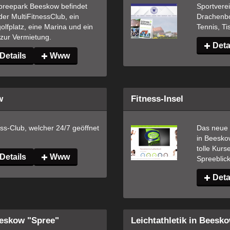
preepark Beeskow befindet 
Sportverei
der MultiFitnessClub, ein 
Drachenbo
olfplatz, eine Marina und ein 
Tennis, Ti
 zur Vermietung.
Deta
Details
Www
w
Fitness-Insel
ss-Club, welcher 24/7 geöffnet 
Das neue S
in Beesko
tolle Kurs
Details
Www
Spreeblick,
Deta
eskow "Spree"
Leichtathletik in Beesk