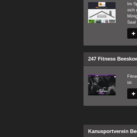
Im S
sich 
Minig
Saal
247 Fitness Beesko
Fitne
ist.
Kanusportverein Be