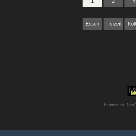
1
2
»
Essen
Freizeit
Kul
Impressum: Jörn 