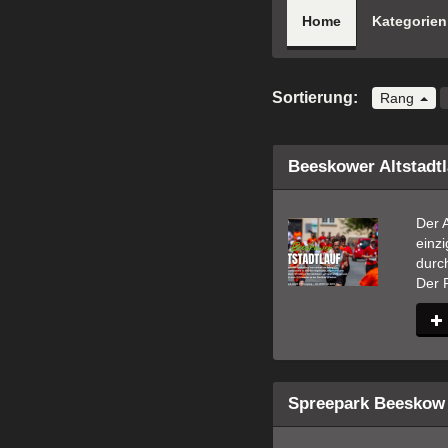
Home
Kategorien
Sortierung:
Rang
Beeskower Altstadtl
Der A
einz
durch
Der F
Spreepark Beeskow