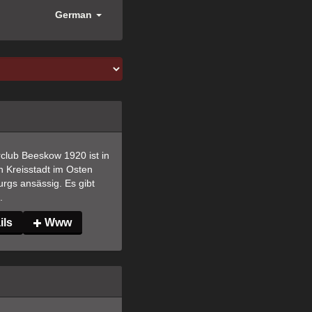
German
lub Beeskow 1920 ist in 
n Kreisstadt im Osten 
gs ansässig. Es gibt 
.
ils
Www