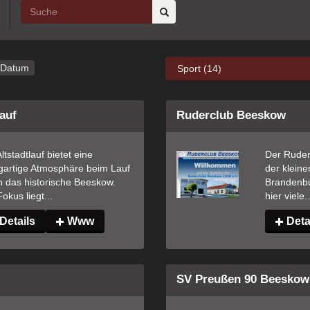
Datum
auf
Ruderclub Beeskow
ltstadtlauf bietet eine 
Der Ruderc
igartige Atmosphäre beim Lauf 
der kleine
 das historische Beeskow. 
Brandenbur
okus liegt...
hier viele..
Details
Www
Deta
SV Preußen 90 Beeskow