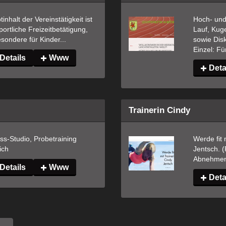
inhalt der Vereinstätigkeit ist 
Hoch- und 
portliche Freizeitbetätigung, 
Lauf, Kuge
sondere für Kinder...
sowie Dis
Einzel: Für
Details
Www
Deta
Trainerin Cindy
ss-Studio, Probetraining 
Werde fit 
ich
Jentsch. (F
Abnehme
Details
Www
Deta