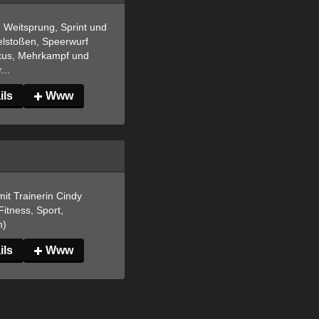
Weitsprung, Sprint und 
lstoßen, Speerwurf 
kus, Mehrkampf und 
...
ils
Www
mit Trainerin Cindy 
itness, Sport, 
n)
ils
Www