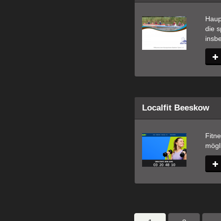
Haupt
die s
insbe
Localfit Beeskow
Fitne
mögl